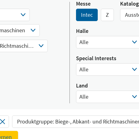
Messe
Katalog
Intec
Z
Ausst
maschinen
Halle
Alle
Biege-, Abkant- und Richtmaschinen
Select Input
Special Interests
Alle
Select Input
Land
Alle
Select Input
Produktgruppe: Biege-, Abkant- und Richtmaschine
fernen