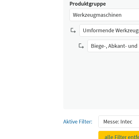
Produktgruppe
Werkzeugmaschinen
Select Input
Umformende Werkzeug
Select Input
Select Input
Aktive Filter:
Messe: Intec
alle Filter ent