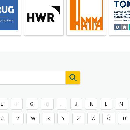
E
F
G
H
I
J
K
L
M
U
V
W
X
Y
Z
Ä
Ö
Ü