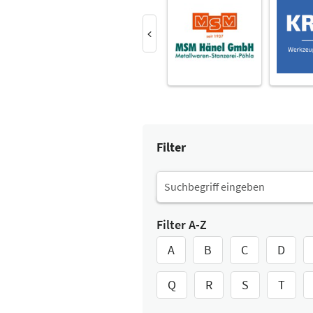
Filter
Filter A-Z
A
B
C
D
Q
R
S
T