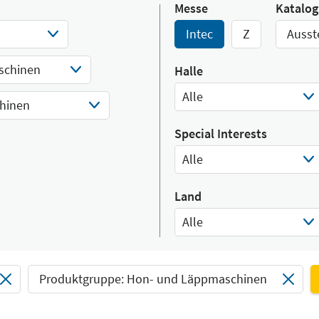
Messe
Katalog
Intec
Z
Ausst
schinen
Halle
Alle
hinen
Select Input
Special Interests
Alle
Select Input
Land
Alle
Select Input
Produktgruppe: Hon- und Läppmaschinen