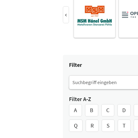
Filter
Filter A-Z
A
B
C
D
Q
R
S
T