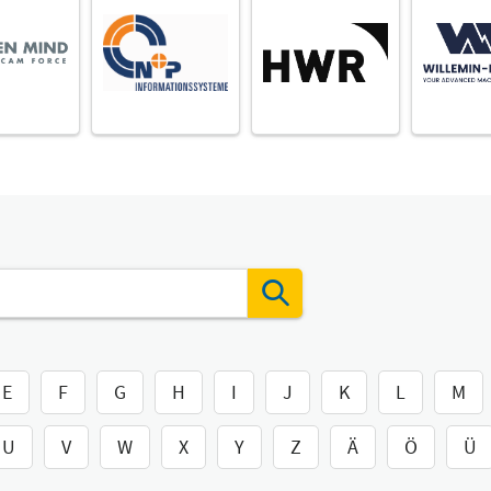
E
F
G
H
I
J
K
L
M
U
V
W
X
Y
Z
Ä
Ö
Ü