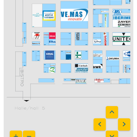
D30
D36
D35
D29
CAFE
MESSEVERBUND INTEC
UND Z 2025
C56
C52
C36
C34
C43
C39
C33
C57
B36
B46
B40
B59
B55
B43
B35
B61
A42
B57
B21
B49
B63
A46
A40
A26
A24
A43
A25
A23
A21
A41