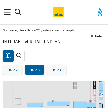
Startseite
Rückblick 2025
interaktiver Hallenplan
I31
I29
I27
Teilen
H30/3
INTERAKTIVER HALLENPLAN
H30/2
H30/1
H30
Halle 2
Halle 3
Halle 4
G24
E31
D40
D48