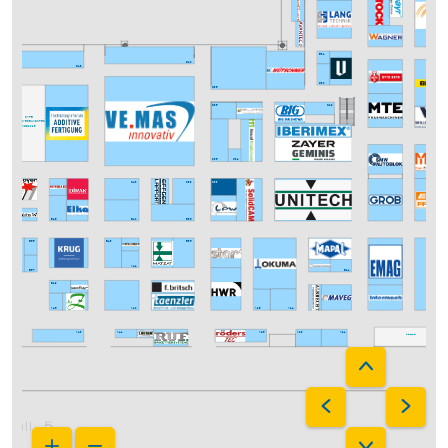
E31
D40
D48
D30
D36
D35
D29
CAFE
MESSEVERBUND INTEC
UND Z 2025
C52
C36
C34
C43
C39
C33
B36
B46
B40
B59
B55
B43
B35
A42
B57
B21
B49
A46
A40
A26
A24
A1
A43
A25
A23
Intermach
A21
A41