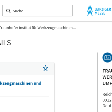
Fraunhofer Institut für Werkzeugmaschinen...
ILS
FRA
WER
UMF
erkzeugmaschinen und
Reic
0912
Deut