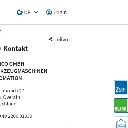
DE
Login
Select Input
0
Teilen
Kontakt
CO GMBH
KZEUGMASCHINEN
OMATION
enbroich 27
1 Overath
schland
: +49 2206 91930