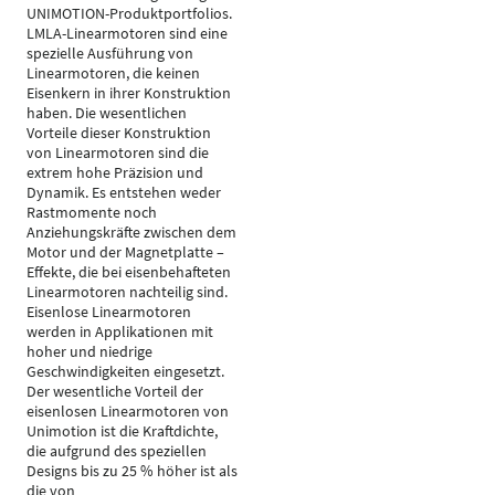
UNIMOTION-Produktportfolios.
LMLA-Linearmotoren sind eine
spezielle Ausführung von
Linearmotoren, die keinen
Eisenkern in ihrer Konstruktion
haben. Die wesentlichen
Vorteile dieser Konstruktion
von Linearmotoren sind die
extrem hohe Präzision und
Dynamik. Es entstehen weder
Rastmomente noch
Anziehungskräfte zwischen dem
Motor und der Magnetplatte –
Effekte, die bei eisenbehafteten
Linearmotoren nachteilig sind.
Eisenlose Linearmotoren
werden in Applikationen mit
hoher und niedrige
Geschwindigkeiten eingesetzt.
Der wesentliche Vorteil der
eisenlosen Linearmotoren von
Unimotion ist die Kraftdichte,
die aufgrund des speziellen
Designs bis zu 25 % höher ist als
die von