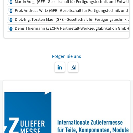
Martin Voigt (GFE - Gesellschaft für Fertigungstechnik und Entwick
FORUM.interaktiv
Prof. Andreas Wirtz (GFE - Gesellschaft für Fertigungstechnik und E
Dipl.-Ing. Torsten Maul (GFE - Gesellschaft für Fertigungstechnik u
Denis Thiermann (ZECHA Hartmetall-Werkzeugfabrikation GmbH)
12.03.2025 | 15:10 - 15:30
Markus Heseding (VDMA Fachverband
Folgen Sie uns
Präzisionswerkzeuge)
Referent:
Martin Voigt (GFE - Gesellschaft für Fertigungstechnik und
Entwicklung Schmalkalden e.V.)
Referent:
Prof. Andreas Wirtz (GFE - Gesellschaft für
Fertigungstechnik und Entwicklung Schmalkalden e.V.)
Referent:
Dipl.-Ing. Torsten Maul (GFE - Gesellschaft für
Fertigungstechnik und Entwicklung Schmalkalden e.V.)
Referent:
Denis Thiermann (ZECHA Hartmetall-Werkzeugfabrikation