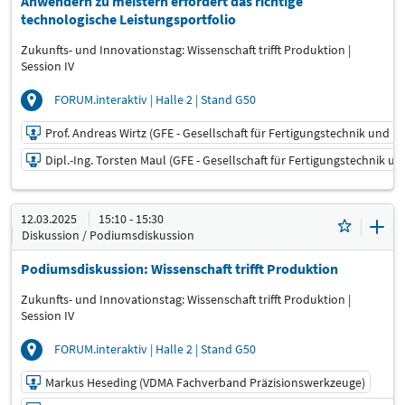
Anwendern zu meistern erfordert das richtige
technologische Leistungsportfolio
Zukunfts- und Innovationstag: Wissenschaft trifft Produktion |
Session IV
FORUM.interaktiv | Halle 2 | Stand G50
Prof. Andreas Wirtz (GFE - Gesellschaft für Fertigungstechnik und E
Dipl.-Ing. Torsten Maul (GFE - Gesellschaft für Fertigungstechnik u
12.03.2025 | 14:40 - 14:55
12.03.2025
15:10 - 15:30
Prof. Andreas Wirtz (GFE - Gesellschaft für
Diskussion / Podiumsdiskussion
Fertigungstechnik und Entwicklung Schmalkalden e.V.)
Referent:
Podiumsdiskussion: Wissenschaft trifft Produktion
Dipl.-Ing. Torsten Maul (GFE - Gesellschaft für
Zukunfts- und Innovationstag: Wissenschaft trifft Produktion |
Fertigungstechnik und Entwicklung Schmalkalden e.V.)
Session IV
Referent:
FORUM.interaktiv | Halle 2 | Stand G50
Sprache
Deutsch
Markus Heseding (VDMA Fachverband Präzisionswerkzeuge)
Themen