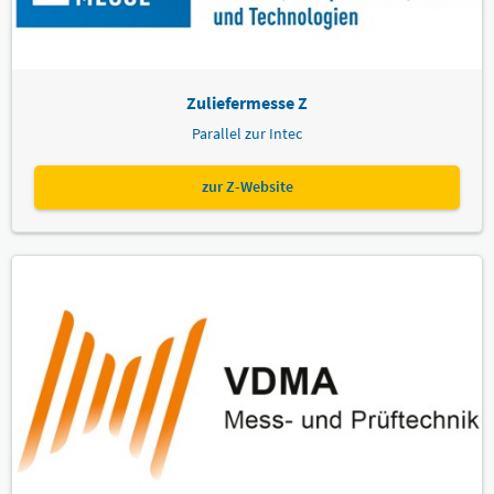
GmbH)
Referent:
Sprache
Deutsch
Zuliefermesse Z
Themen
Parallel zur Intec
FORUM.interaktiv
zur Z-Website