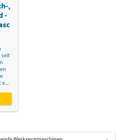
ch-,
d -
asc
n
seit
in
ten
se
e...
ende Werkzeugmaschinen