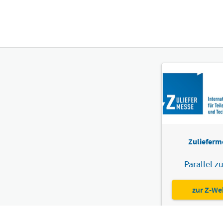
Zulieferm
Parallel zu
zur Z-We