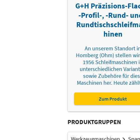
G+H Präzisions-Fla
-Profil-, -Rund- un
Rundtischschleifm
hinen
An unserem Standort i
Homberg (Ohm) stellen wir 
1956 Schleifmaschinen 
unterschiedlichen Varian
sowie Zubehöre für die
Maschinen her. Heute zählt 
Zum Produkt
PRODUKTGRUPPEN
Werkzeugmaschinen
Span