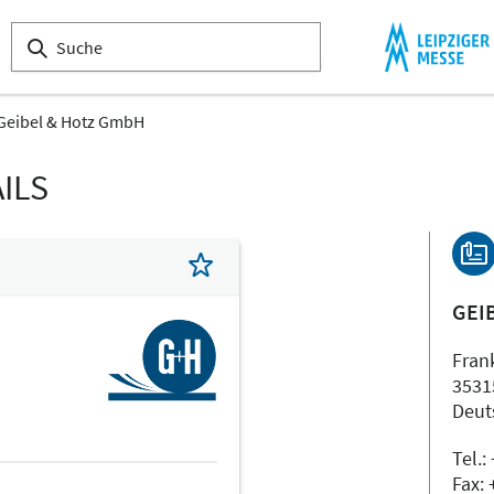
Geibel & Hotz GmbH
ILS
GEI
Fran
3531
Deut
Tel.:
Fax: