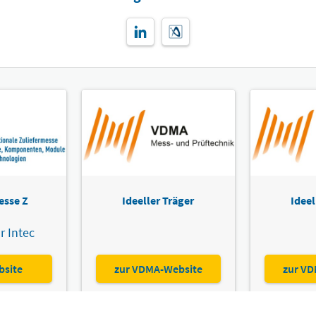
esse Z
Ideeller Träger
Ideel
r Intec
bsite
zur VDMA-Website
zur VD