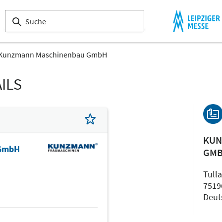
Kunzmann Maschinenbau GmbH
ILS
KUN
 GmbH
GM
Tull
7519
Deut