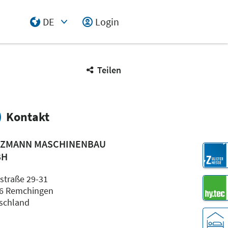
DE
Login
Select Input
Teilen
Kontakt
ZMANN MASCHINENBAU
BH
astraße 29-31
6 Remchingen
schland