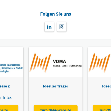
Folgen Sie uns
esse Z
Ideeller Träger
Ideel
r Intec
bsite
zur VDMA-Website
zur VD