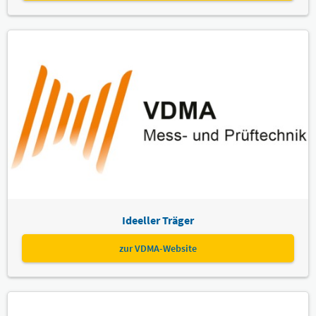
Björn Schuster (N+P Informationssysteme GmbH )
Referent:
Nico Nebel (SITEC Industrietechnologie GmbH)
Referent:
Sprache
Deutsch
Themen
FORUM.interaktiv | Fachforum "Automation"
Ideeller Träger
zur VDMA-Website