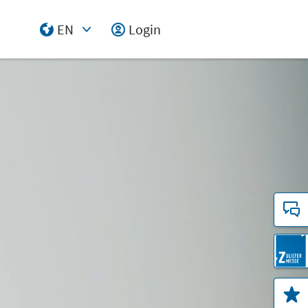
EN
Login
Select Input